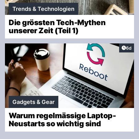
Trends & Technologien
Die grössten Tech-Mythen
unserer Zeit (Teil 1)
Artike
6d
Gadgets & Gear
Warum regelmässige Laptop-
Neustarts so wichtig sind