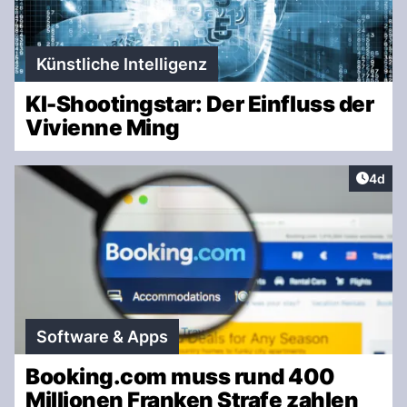
Künstliche Intelligenz
KI-Shootingstar: Der Einfluss der
Vivienne Ming
Artike
4d
Software & Apps
Booking.com muss rund 400
Millionen Franken Strafe zahlen