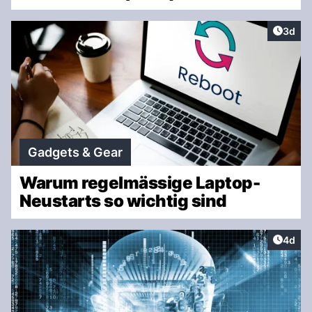
Artike
3d
Gadgets & Gear
Warum regelmässige Laptop-
Neustarts so wichtig sind
Artike
4d