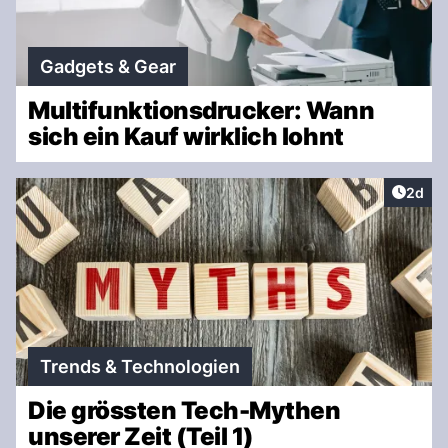
Gadgets & Gear
Multifunktionsdrucker: Wann
sich ein Kauf wirklich lohnt
Artike
2d
Trends & Technologien
Die grössten Tech-Mythen
unserer Zeit (Teil 1)