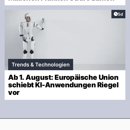
Artike
5d
Trends & Technologien
Ab 1. August: Europäische Union
schiebt KI-Anwendungen Riegel
vor
Footer