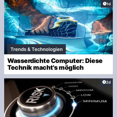
Artike
1d
Trends & Technologien
Wasserdichte Computer: Diese
Technik macht's möglich
Artike
2d