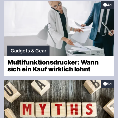
Artike
4d
Gadgets & Gear
Multifunktionsdrucker: Wann
sich ein Kauf wirklich lohnt
Artike
5d