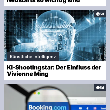
Neustarts so wichtig sind
Artike
5d
Künstliche Intelligenz
KI-Shootingstar: Der Einfluss der
Vivienne Ming
Artike
5d