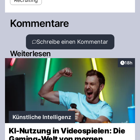
Recruiting
Kommentare
Schreibe einen Kommentar
Weiterlesen
Artikel
18h
Künstliche Intelligenz
KI-Nutzung in Videospielen: Die
Gaming-Welt von morgen