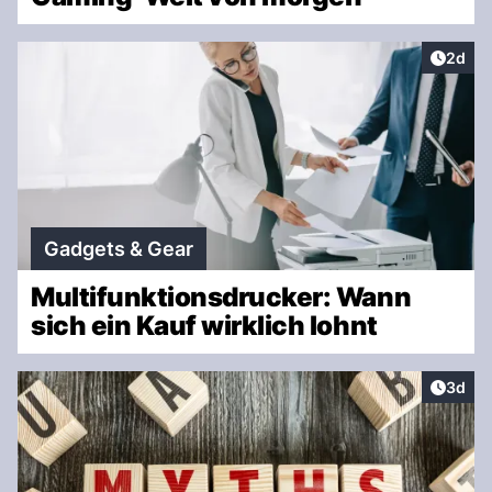
Artike
2d
Gadgets & Gear
Multifunktionsdrucker: Wann
sich ein Kauf wirklich lohnt
Artike
3d