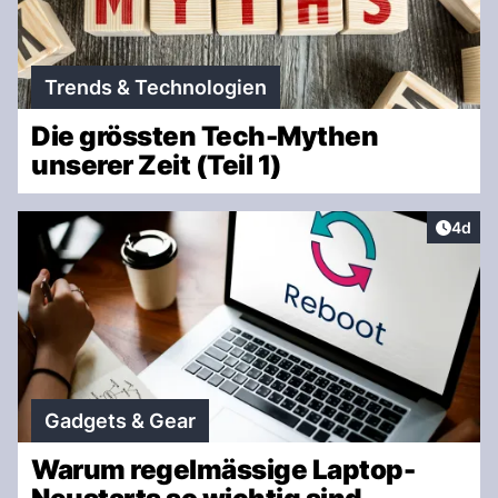
Trends & Technologien
Die grössten Tech-Mythen
unserer Zeit (Teil 1)
Artike
4d
Gadgets & Gear
Warum regelmässige Laptop-