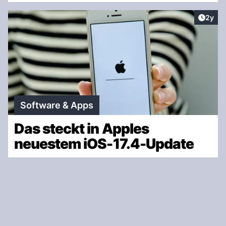
Artike
2y
Software & Apps
Das steckt in Apples
neuestem iOS-17.4-Update