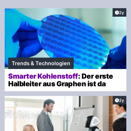
Artike
2y
Trends & Technologien
Smarter Kohlenstoff
: Der erste
Halbleiter aus Graphen ist da
Artike
2y