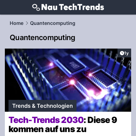
techtrends.
NAU.ch
Home
Quantencomputing
Quantencomputing
Artike
1y
Trends & Technologien
Tech-Trends 2030
: Diese 9
kommen auf uns zu