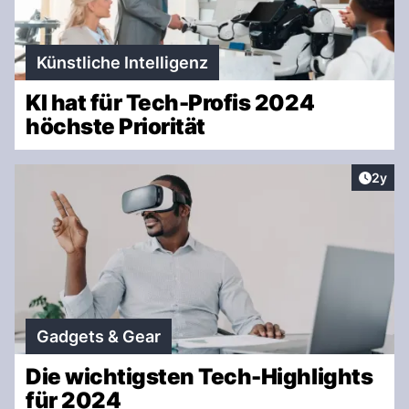
Künstliche Intelligenz
KI hat für Tech-Profis 2024
höchste Priorität
Artike
2y
Gadgets & Gear
Die wichtigsten Tech-Highlights
für 2024