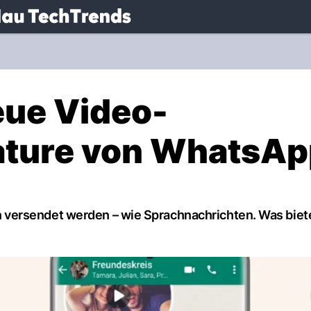
.
NAU.ch
eue Video-
ature von WhatsA
versendet werden – wie Sprachnachrichten. Was biet