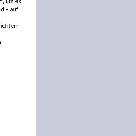
n, um es
d – auf
richten-
n