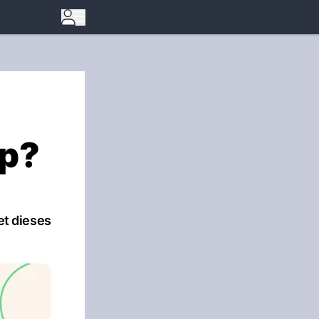
pp?
et dieses