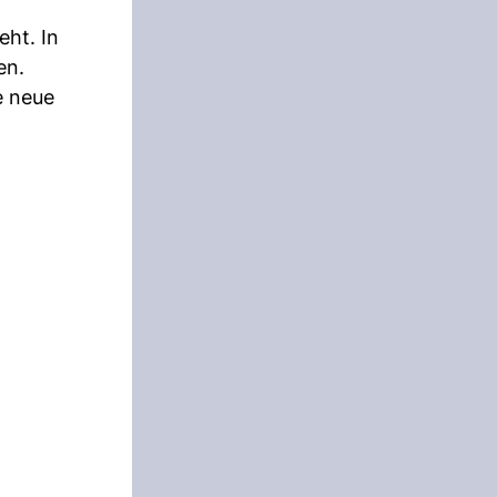
eht. In
en.
e neue