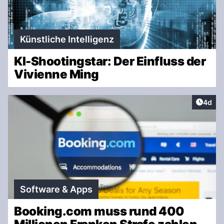
Künstliche Intelligenz
KI-Shootingstar: Der Einfluss der
Vivienne Ming
Artike
4d
Software & Apps
Booking.com muss rund 400