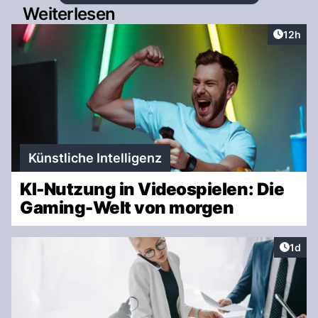
Weiterlesen
Artikel
12h
Künstliche Intelligenz
KI-Nutzung in Videospielen: Die
Gaming-Welt von morgen
Artike
1d