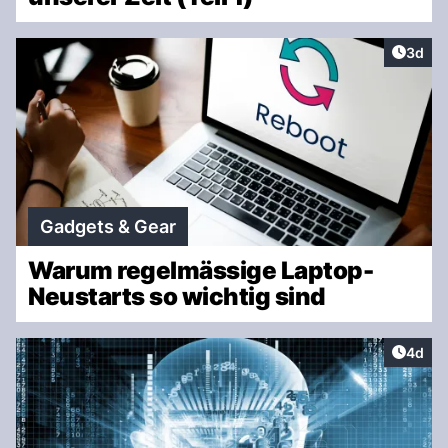
Artike
3d
Gadgets & Gear
Warum regelmässige Laptop-
Neustarts so wichtig sind
Artike
4d