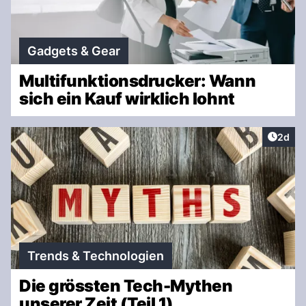
Gadgets & Gear
Multifunktionsdrucker: Wann
sich ein Kauf wirklich lohnt
Artike
2d
Trends & Technologien
Die grössten Tech-Mythen
unserer Zeit (Teil 1)