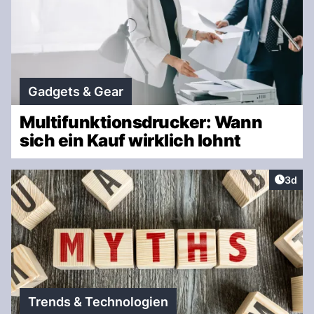
Gadgets & Gear
Multifunktionsdrucker: Wann
sich ein Kauf wirklich lohnt
Artike
3d
Trends & Technologien