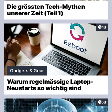
Die grössten Tech-Mythen
unserer Zeit (Teil 1)
Artike
4d
Gadgets & Gear
Warum regelmässige Laptop-
Neustarts so wichtig sind
Artike
5d