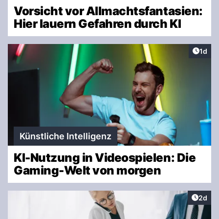
Vorsicht vor Allmachtsfantasien:
Hier lauern Gefahren durch KI
Artike
1d
Künstliche Intelligenz
KI-Nutzung in Videospielen: Die
Gaming-Welt von morgen
Artike
2d