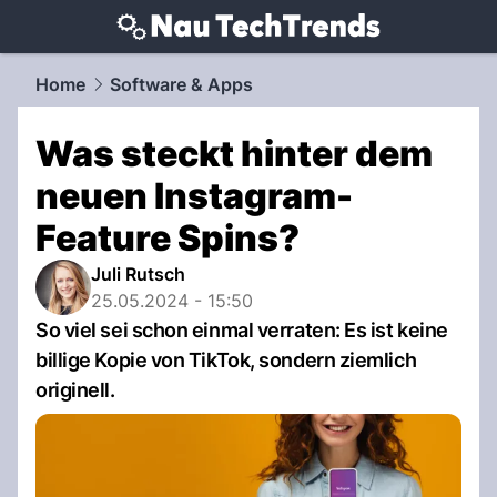
techtrends.
NAU.ch
Home
Software & Apps
Was steckt hinter dem
neuen Instagram-
Feature Spins?
Juli Rutsch
25.05.2024 - 15:50
So viel sei schon einmal verraten: Es ist keine
billige Kopie von TikTok, sondern ziemlich
originell.