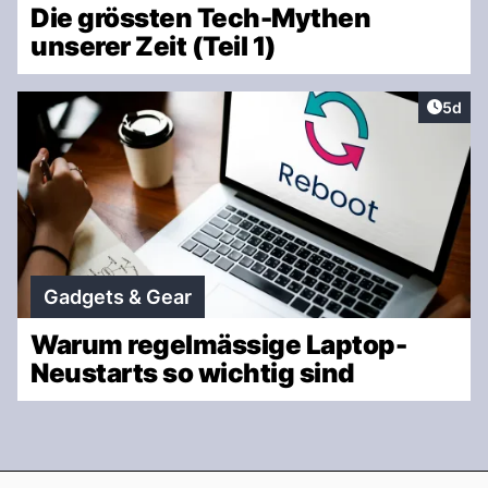
Die grössten Tech-Mythen
unserer Zeit (Teil 1)
Artike
5d
Gadgets & Gear
Warum regelmässige Laptop-
Neustarts so wichtig sind