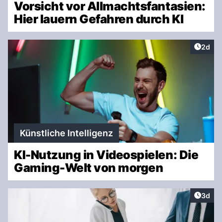
Vorsicht vor Allmachtsfantasien:
Hier lauern Gefahren durch KI
Artike
2d
Künstliche Intelligenz
KI-Nutzung in Videospielen: Die
Gaming-Welt von morgen
Artike
3d