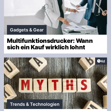
Gadgets & Gear
Multifunktionsdrucker: Wann
sich ein Kauf wirklich lohnt
Artike
4d
Trends & Technologien