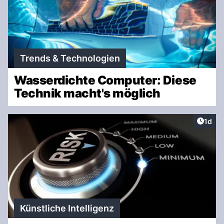
Trends & Technologien
Wasserdichte Computer: Diese
Technik macht's möglich
Artike
1d
Künstliche Intelligenz