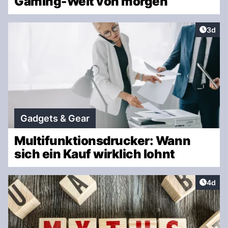
Gaming-Welt von morgen
Artike
3d
Gadgets & Gear
Multifunktionsdrucker: Wann
sich ein Kauf wirklich lohnt
Artike
4d