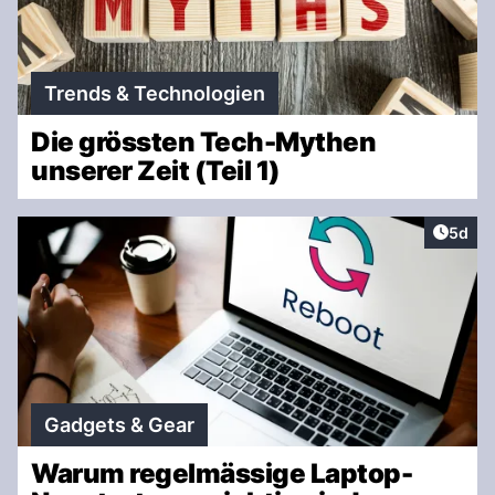
Trends & Technologien
Die grössten Tech-Mythen
unserer Zeit (Teil 1)
Artike
5d
Gadgets & Gear
Warum regelmässige Laptop-