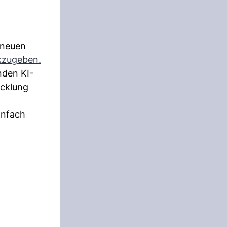
 neuen
ckzugeben.
nden KI-
icklung
infach