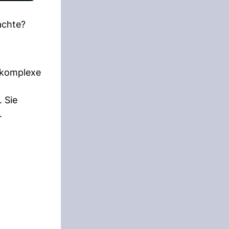
achte?
h komplexe
 Sie
.