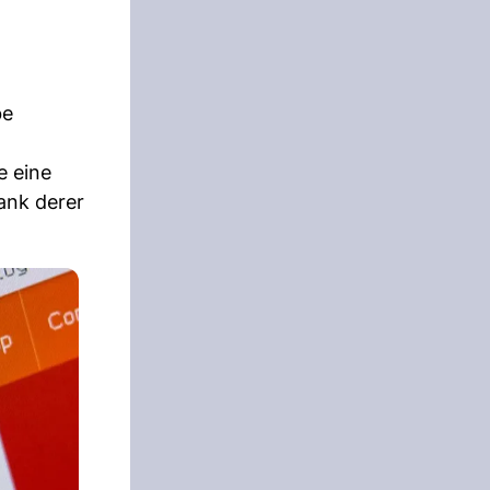
be
e eine
ank derer