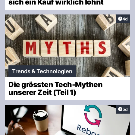
sich ein Kauf wirklich lohnt
Artike
4d
Trends & Technologien
Die grössten Tech-Mythen
unserer Zeit (Teil 1)
Artike
5d