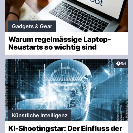
Gadgets & Gear
Warum regelmässige Laptop-
Neustarts so wichtig sind
Artike
6d
Künstliche Intelligenz
KI-Shootingstar: Der Einfluss der