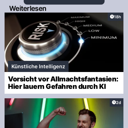
Weiterlesen
Artikel
18h
Künstliche Intelligenz
Vorsicht vor Allmachtsfantasien:
Hier lauern Gefahren durch KI
Artike
2d