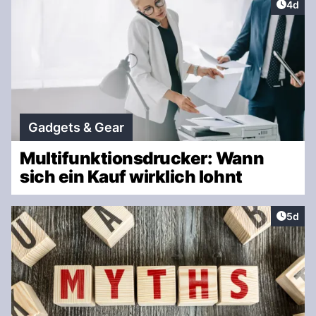
Artike
4d
Gadgets & Gear
Multifunktionsdrucker: Wann
sich ein Kauf wirklich lohnt
Artike
5d