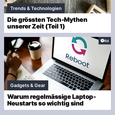
Trends & Technologien
Die grössten Tech-Mythen
unserer Zeit (Teil 1)
Artike
6d
Gadgets & Gear
Warum regelmässige Laptop-
Neustarts so wichtig sind