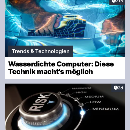
Artikel
21h
Trends & Technologien
Wasserdichte Computer: Diese
Technik macht's möglich
Artike
2d