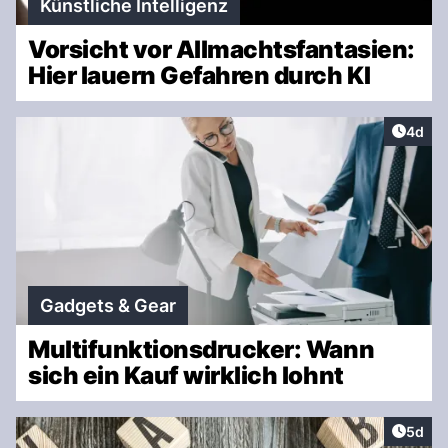
Künstliche Intelligenz
Vorsicht vor Allmachtsfantasien:
Hier lauern Gefahren durch KI
Artike
4d
Gadgets & Gear
Multifunktionsdrucker: Wann
sich ein Kauf wirklich lohnt
Artike
5d