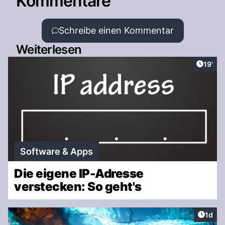
Kommentare
Schreibe einen Kommentar
Weiterlesen
Artike
19'
Software & Apps
Die eigene IP-Adresse
verstecken: So geht's
Artike
1d