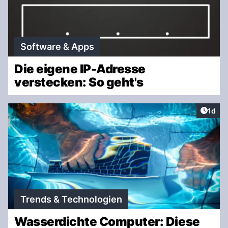
Software & Apps
Die eigene IP-Adresse
verstecken: So geht's
Artike
1d
Trends & Technologien
Wasserdichte Computer: Diese