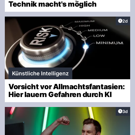
Technik macht's möglich
Artike
2d
Künstliche Intelligenz
Vorsicht vor Allmachtsfantasien:
Hier lauern Gefahren durch KI
Artike
3d