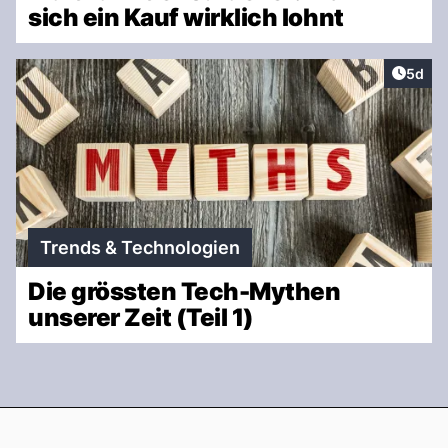
sich ein Kauf wirklich lohnt
Artike
5d
Trends & Technologien
Die grössten Tech-Mythen
unserer Zeit (Teil 1)
Footer