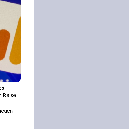
os
r Reise
 neuen