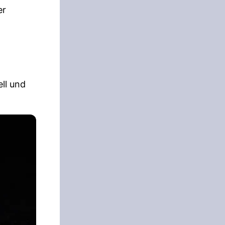
er
ll und