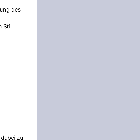
rung des
 Stil
 dabei zu