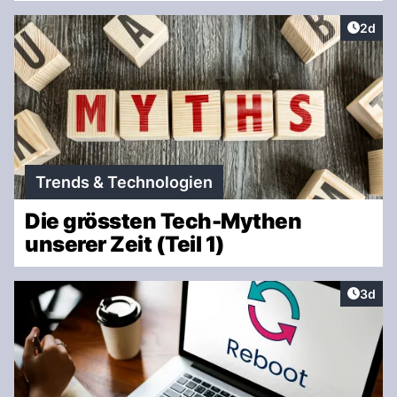
Artike
2d
Trends & Technologien
Die grössten Tech-Mythen
unserer Zeit (Teil 1)
Artike
3d