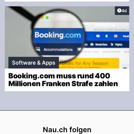
Artike
4d
Software & Apps
Booking.com muss rund 400
Millionen Franken Strafe zahlen
Footer
Nau.ch folgen