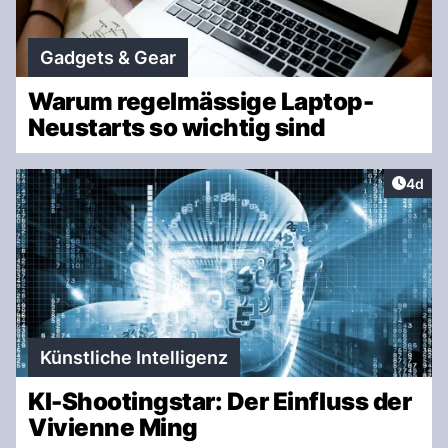
Gadgets & Gear
Warum regelmässige Laptop-
Neustarts so wichtig sind
Artike
4d
Künstliche Intelligenz
KI-Shootingstar: Der Einfluss der
Vivienne Ming