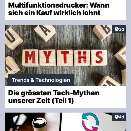
Multifunktionsdrucker: Wann
sich ein Kauf wirklich lohnt
Artike
3d
Trends & Technologien
Die grössten Tech-Mythen
unserer Zeit (Teil 1)
Artike
4d