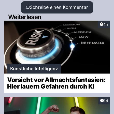
Schreibe einen Kommentar
Weiterlesen
Artike
4h
Künstliche Intelligenz
Vorsicht vor Allmachtsfantasien:
Hier lauern Gefahren durch KI
Artike
1d