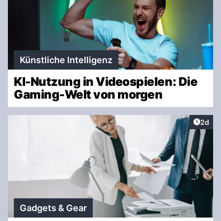
Künstliche Intelligenz
KI-Nutzung in Videospielen: Die
Gaming-Welt von morgen
Artike
2d
Gadgets & Gear