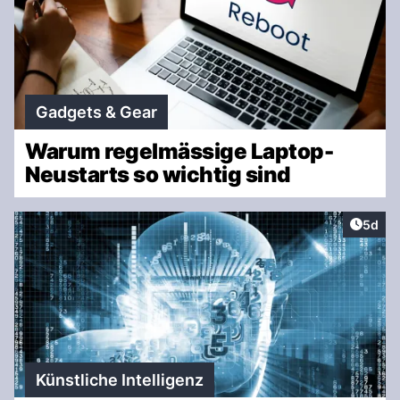
Gadgets & Gear
Warum regelmässige Laptop-
Neustarts so wichtig sind
Artike
5d
Künstliche Intelligenz