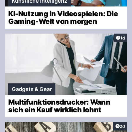
Künstliche Intelligenz
KI-Nutzung in Videospielen: Die
Gaming-Welt von morgen
Artike
1d
Gadgets & Gear
Multifunktionsdrucker: Wann
sich ein Kauf wirklich lohnt
Artike
2d