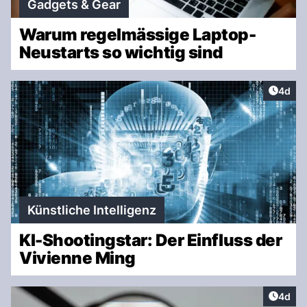
Gadgets & Gear
Warum regelmässige Laptop-
Neustarts so wichtig sind
Artike
4d
Künstliche Intelligenz
KI-Shootingstar: Der Einfluss der
Vivienne Ming
Artike
4d