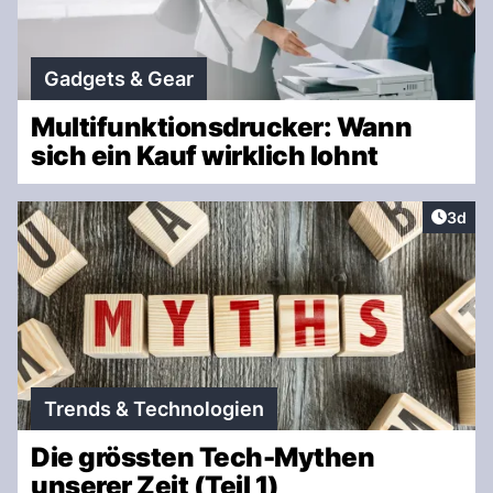
Gadgets & Gear
Multifunktionsdrucker: Wann
sich ein Kauf wirklich lohnt
Artike
3d
Trends & Technologien
Die grössten Tech-Mythen
unserer Zeit (Teil 1)