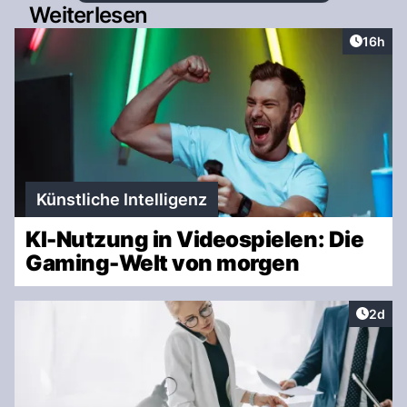
Weiterlesen
Artikel
16h
Künstliche Intelligenz
KI-Nutzung in Videospielen: Die
Gaming-Welt von morgen
Artike
2d