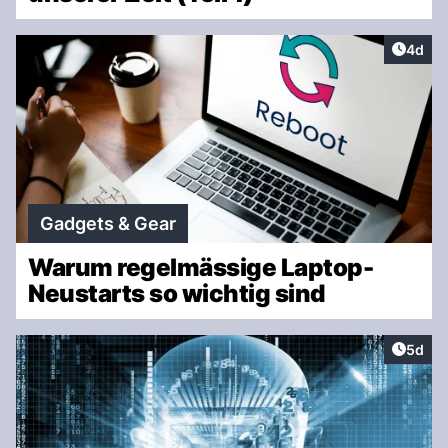
Artike
4d
Gadgets & Gear
Warum regelmässige Laptop-
Neustarts so wichtig sind
Artike
5d