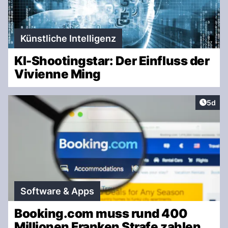
Künstliche Intelligenz
KI-Shootingstar: Der Einfluss der
Vivienne Ming
Artike
5d
Software & Apps
Booking.com muss rund 400
Millionen Franken Strafe zahlen