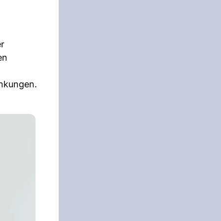
er
en
ankungen.