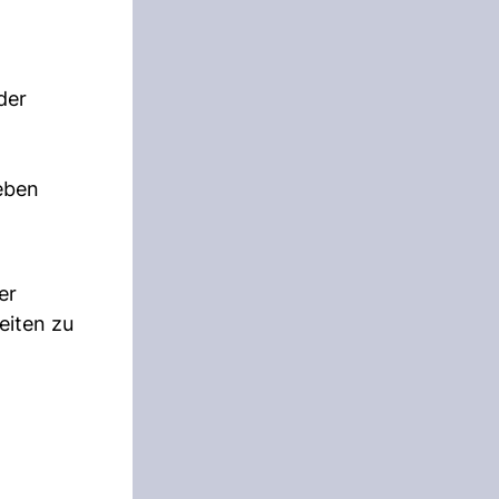
der
Leben
er
eiten zu