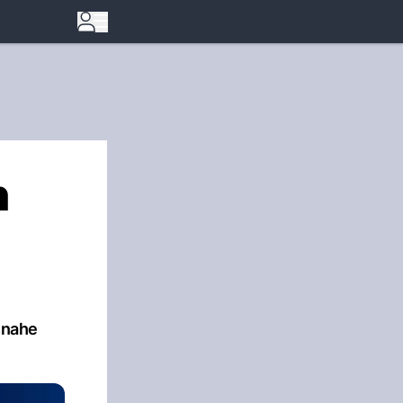
n
tsnahe