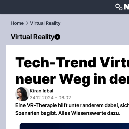
techtrends
Home
Virtual Reality
Virtual Reality
Tech-Trend Virtu
neuer Weg in de
Kiran Iqbal
24.12.2024 - 06:02
Eine VR-Therapie hilft unter anderem dabei, sic
Szenarien begibt. Alles Wissenswerte dazu.