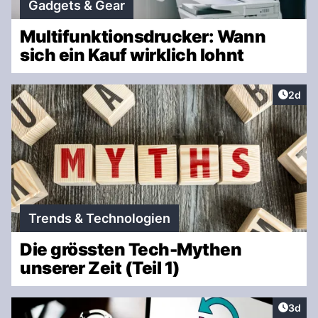
Gadgets & Gear
Multifunktionsdrucker: Wann
sich ein Kauf wirklich lohnt
Artike
2d
Trends & Technologien
Die grössten Tech-Mythen
unserer Zeit (Teil 1)
Artike
3d