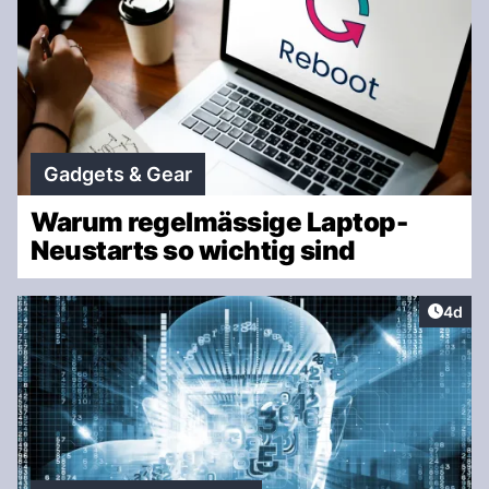
Gadgets & Gear
Warum regelmässige Laptop-
Neustarts so wichtig sind
Artike
4d