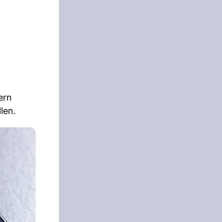
ern
len.