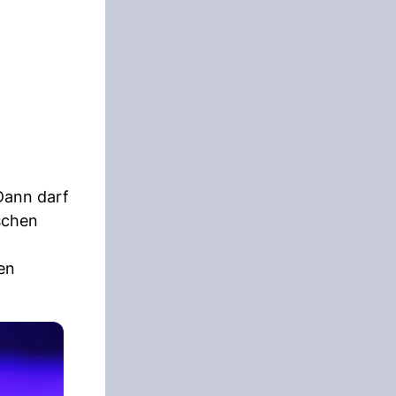
Dann darf
ischen
den