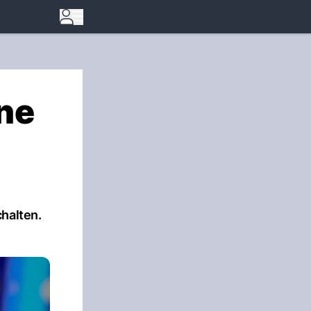
ine
halten.