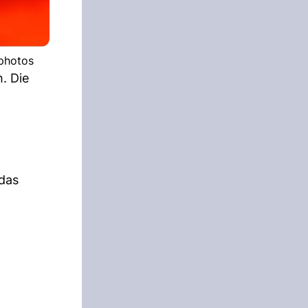
tphotos
h. Die
 das