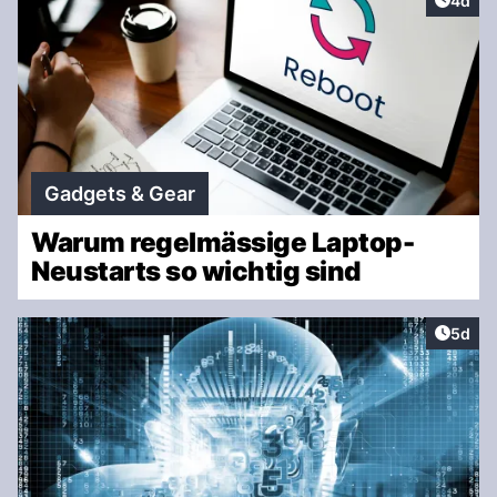
4d
Gadgets & Gear
Warum regelmässige Laptop-
Neustarts so wichtig sind
Artike
5d