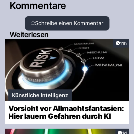
Kommentare
Schreibe einen Kommentar
Weiterlesen
Artikel
11h
Künstliche Intelligenz
Vorsicht vor Allmachtsfantasien:
Hier lauern Gefahren durch KI
Artike
1d