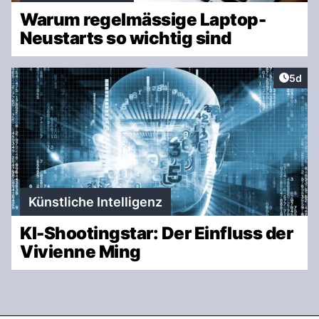
Warum regelmässige Laptop-
Neustarts so wichtig sind
Artike
5d
Künstliche Intelligenz
KI-Shootingstar: Der Einfluss der
Vivienne Ming