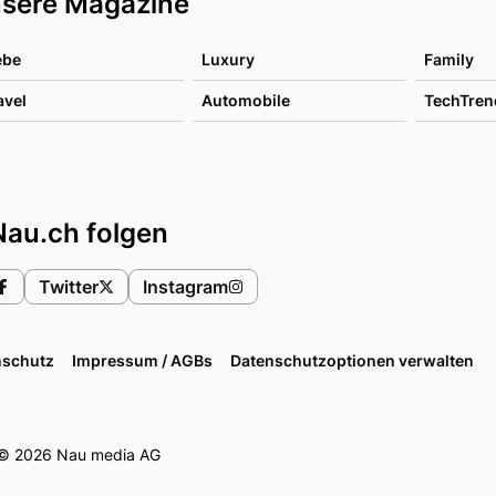
sere Magazine
ebe
Luxury
Family
avel
Automobile
TechTren
Nau.ch folgen
Twitter
Instagram
nschutz
Impressum / AGBs
Datenschutzoptionen verwalten
© 2026 Nau media AG