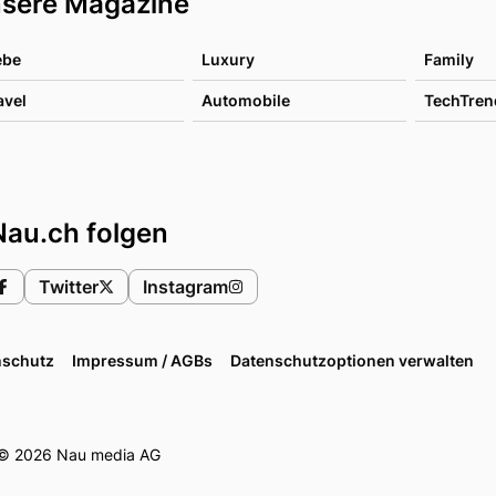
sere Magazine
ebe
Luxury
Family
avel
Automobile
TechTren
Nau.ch folgen
Twitter
Instagram
nschutz
Impressum / AGBs
Datenschutzoptionen verwalten
© 2026 Nau media AG