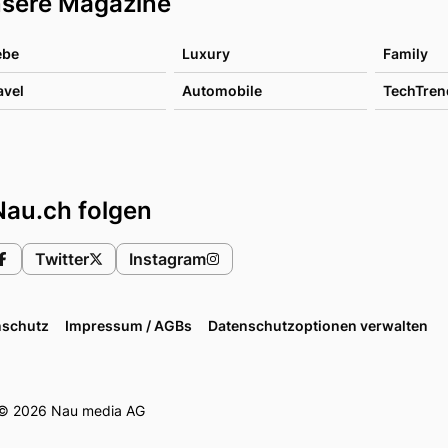
sere Magazine
ebe
Luxury
Family
avel
Automobile
TechTren
Nau.ch folgen
Twitter
Instagram
nschutz
Impressum / AGBs
Datenschutzoptionen verwalten
© 2026 Nau media AG