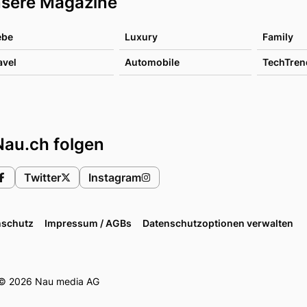
sere Magazine
ebe
Luxury
Family
avel
Automobile
TechTren
Nau.ch folgen
Twitter
Instagram
nschutz
Impressum / AGBs
Datenschutzoptionen verwalten
© 2026 Nau media AG