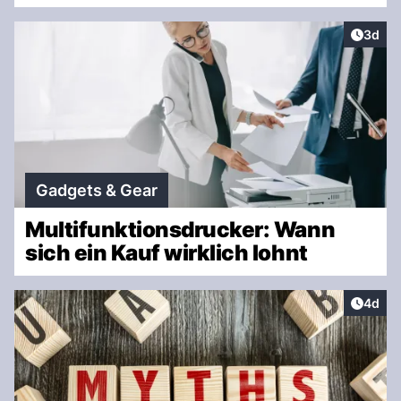
Artike
3d
Gadgets & Gear
Multifunktionsdrucker: Wann
sich ein Kauf wirklich lohnt
Artike
4d