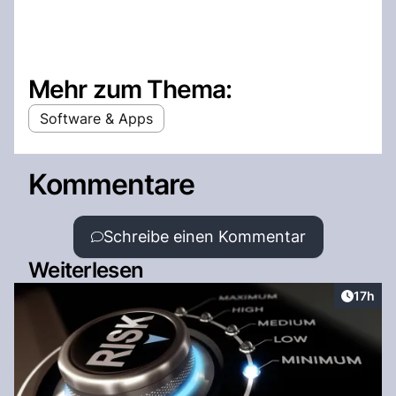
Mehr zum Thema:
Software & Apps
Kommentare
Schreibe einen Kommentar
Weiterlesen
Artikel
17h