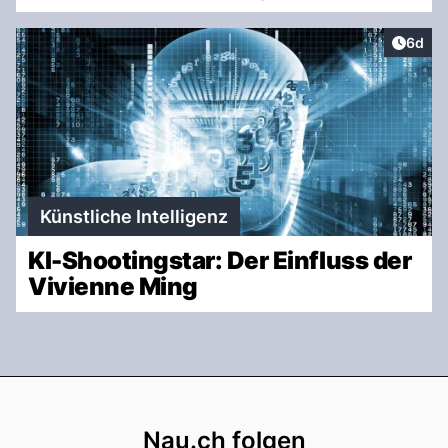
Artike
6d
Künstliche Intelligenz
KI-Shootingstar: Der Einfluss der
Vivienne Ming
Footer
Nau.ch folgen