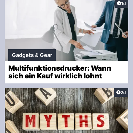
Artike
1d
Gadgets & Gear
Multifunktionsdrucker: Wann
sich ein Kauf wirklich lohnt
Artike
2d