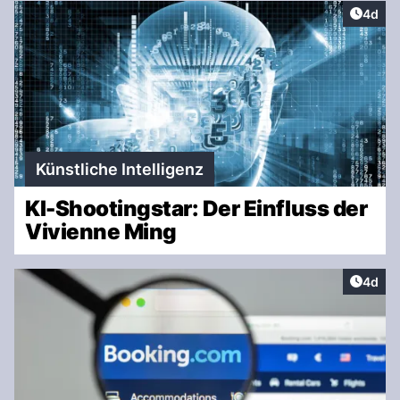
Artike
4d
Künstliche Intelligenz
KI-Shootingstar: Der Einfluss der
Vivienne Ming
Artike
4d