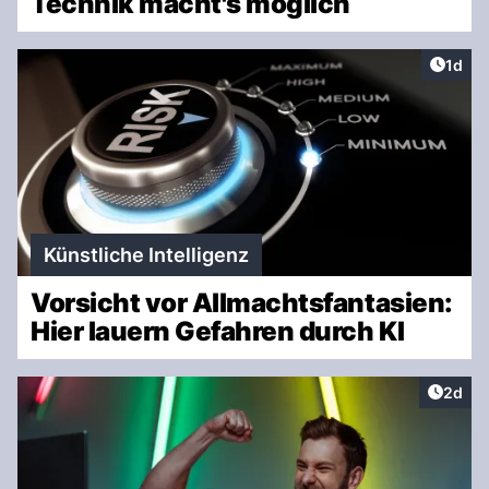
Technik macht's möglich
Artike
1d
Künstliche Intelligenz
Vorsicht vor Allmachtsfantasien:
Hier lauern Gefahren durch KI
Artike
2d