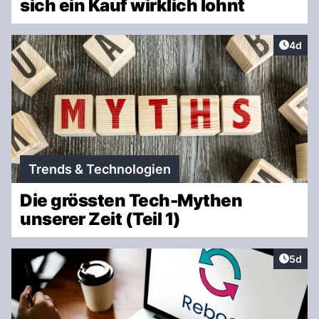
sich ein Kauf wirklich lohnt
Artike
4d
Trends & Technologien
Die grössten Tech-Mythen
unserer Zeit (Teil 1)
Artike
5d