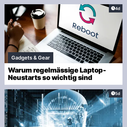
Artike
4d
Gadgets & Gear
Warum regelmässige Laptop-
Neustarts so wichtig sind
Artike
5d