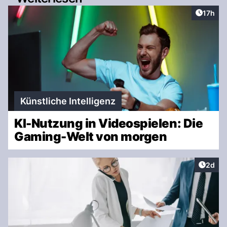
Artikel
17h
Künstliche Intelligenz
KI-Nutzung in Videospielen: Die
Gaming-Welt von morgen
Artike
2d