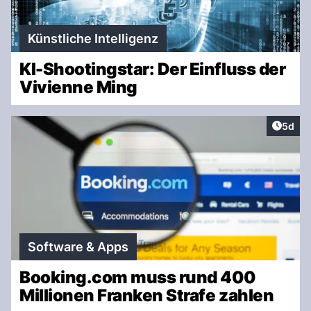
Künstliche Intelligenz
KI-Shootingstar: Der Einfluss der
Vivienne Ming
Artike
5d
Software & Apps
Booking.com muss rund 400
Millionen Franken Strafe zahlen