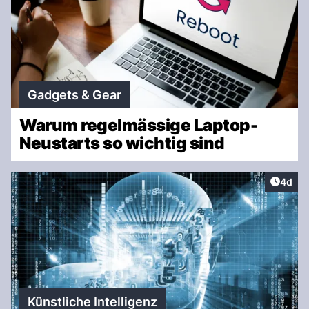
Gadgets & Gear
Warum regelmässige Laptop-
Neustarts so wichtig sind
Artike
4d
Künstliche Intelligenz