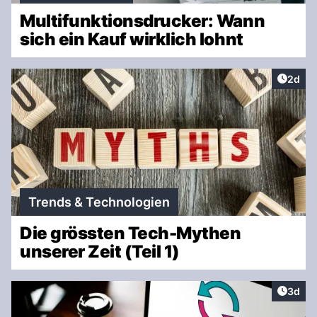
Multifunktionsdrucker: Wann
sich ein Kauf wirklich lohnt
Artike
2d
Trends & Technologien
Die grössten Tech-Mythen
unserer Zeit (Teil 1)
Artike
3d