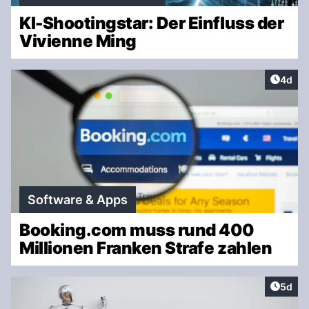
KI-Shootingstar: Der Einfluss der
Vivienne Ming
Artike
4d
Software & Apps
Booking.com muss rund 400
Millionen Franken Strafe zahlen
Artike
5d