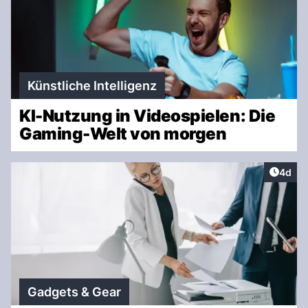
Künstliche Intelligenz
KI-Nutzung in Videospielen: Die
Gaming-Welt von morgen
Artike
4d
Gadgets & Gear