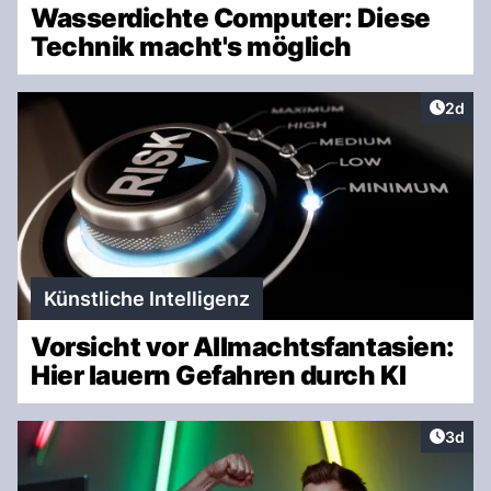
Wasserdichte Computer: Diese
Technik macht's möglich
Artike
2d
Künstliche Intelligenz
Vorsicht vor Allmachtsfantasien:
Hier lauern Gefahren durch KI
Artike
3d