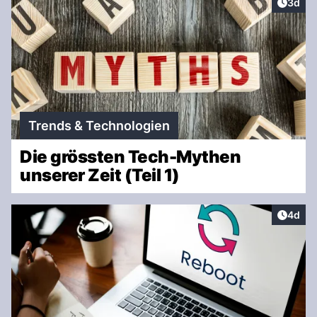
Artike
3d
Trends & Technologien
Die grössten Tech-Mythen
unserer Zeit (Teil 1)
Artike
4d