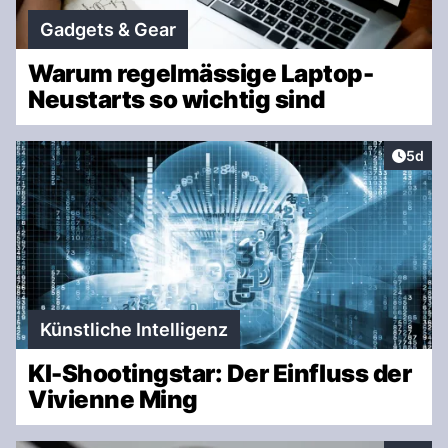
Gadgets & Gear
Warum regelmässige Laptop-
Neustarts so wichtig sind
Artike
5d
Künstliche Intelligenz
KI-Shootingstar: Der Einfluss der
Vivienne Ming