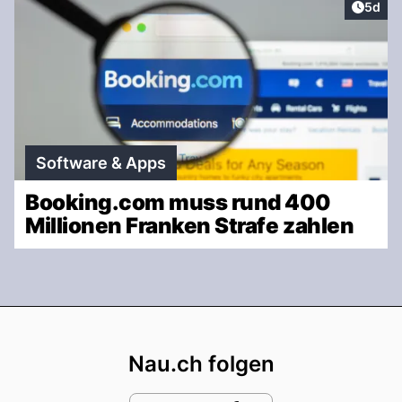
Artike
5d
Software & Apps
Booking.com muss rund 400
Millionen Franken Strafe zahlen
Footer
Nau.ch folgen