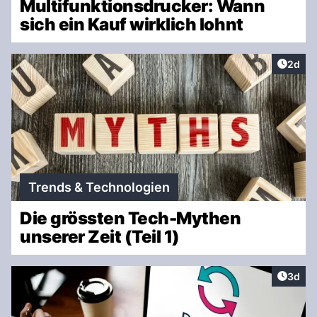
Multifunktionsdrucker: Wann
sich ein Kauf wirklich lohnt
Artike
2d
Trends & Technologien
Die grössten Tech-Mythen
unserer Zeit (Teil 1)
Artike
3d