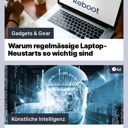
Gadgets & Gear
Warum regelmässige Laptop-
Neustarts so wichtig sind
Artike
4d
Künstliche Intelligenz