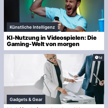
Künstliche Intelligenz
KI-Nutzung in Videospielen: Die
Gaming-Welt von morgen
Artike
1d
Gadgets & Gear