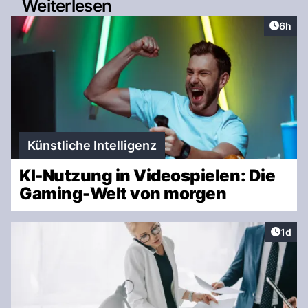
Weiterlesen
Artike
6h
Künstliche Intelligenz
KI-Nutzung in Videospielen: Die
Gaming-Welt von morgen
Artike
1d