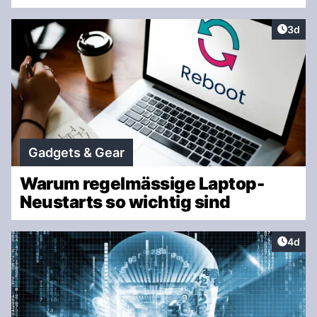
Artike
3d
Gadgets & Gear
Warum regelmässige Laptop-
Neustarts so wichtig sind
Artike
4d