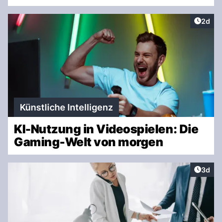
Artike
2d
Künstliche Intelligenz
KI-Nutzung in Videospielen: Die
Gaming-Welt von morgen
Artike
3d