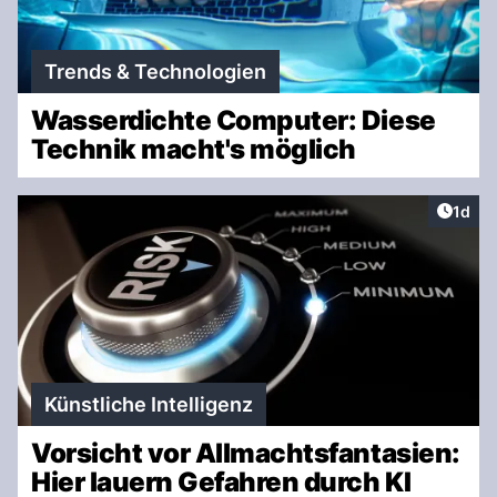
Trends & Technologien
Wasserdichte Computer: Diese
Technik macht's möglich
Artike
1d
Künstliche Intelligenz
Vorsicht vor Allmachtsfantasien:
Hier lauern Gefahren durch KI