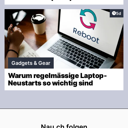
Artike
5d
Gadgets & Gear
Warum regelmässige Laptop-
Neustarts so wichtig sind
Footer
Nau.ch folgen