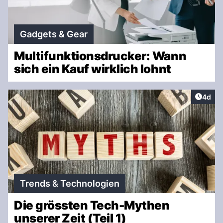
Gadgets & Gear
Multifunktionsdrucker: Wann
sich ein Kauf wirklich lohnt
Artike
4d
Trends & Technologien
Die grössten Tech-Mythen
unserer Zeit (Teil 1)