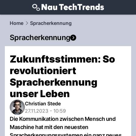
techtrends.
NAU.ch
Home
Spracherkennung
Spracherkennung
Zukunftsstimmen: So
revolutioniert
Spracherkennung
unser Leben
Christian Stede
27.11.2023 - 10:59
Die Kommunikation zwischen Mensch und
Maschine hat mit den neuesten
Spracherkennungssystemen ein ganz neues