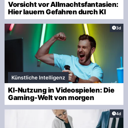
Vorsicht vor Allmachtsfantasien:
Hier lauern Gefahren durch KI
Artike
3d
Künstliche Intelligenz
KI-Nutzung in Videospielen: Die
Gaming-Welt von morgen
Artike
4d