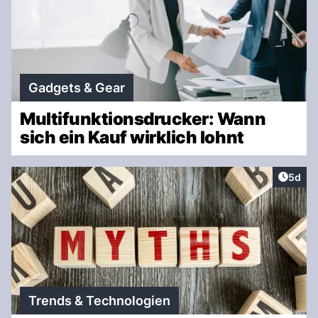
Gadgets & Gear
Multifunktionsdrucker: Wann
sich ein Kauf wirklich lohnt
Artike
5d
Trends & Technologien