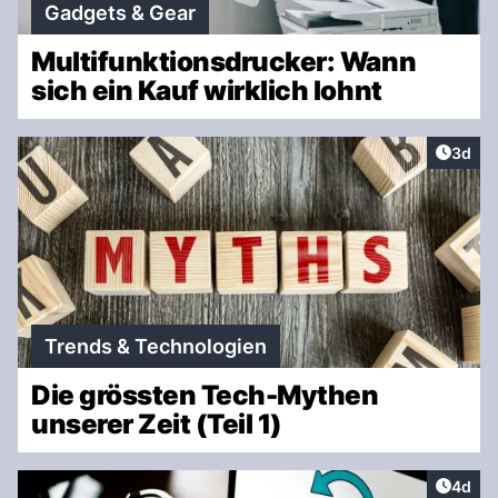
Gadgets & Gear
Multifunktionsdrucker: Wann
sich ein Kauf wirklich lohnt
Artike
3d
Trends & Technologien
Die grössten Tech-Mythen
unserer Zeit (Teil 1)
Artike
4d