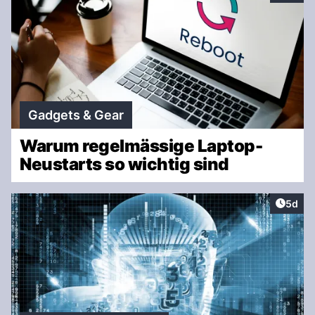
Gadgets & Gear
Warum regelmässige Laptop-
Neustarts so wichtig sind
Artike
5d