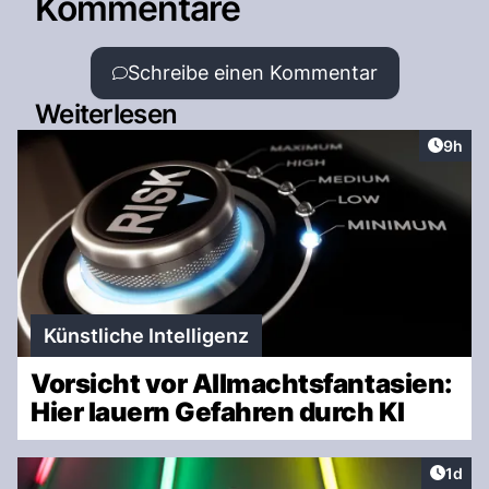
Kommentare
Schreibe einen Kommentar
Weiterlesen
Artike
9h
Künstliche Intelligenz
Vorsicht vor Allmachtsfantasien:
Hier lauern Gefahren durch KI
Artike
1d