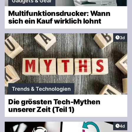
Gadgets & Gear
Multifunktionsdrucker: Wann
sich ein Kauf wirklich lohnt
Artike
3d
Trends & Technologien
Die grössten Tech-Mythen
unserer Zeit (Teil 1)
Artike
4d