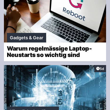
Gadgets & Gear
Warum regelmässige Laptop-
Neustarts so wichtig sind
Artike
5d