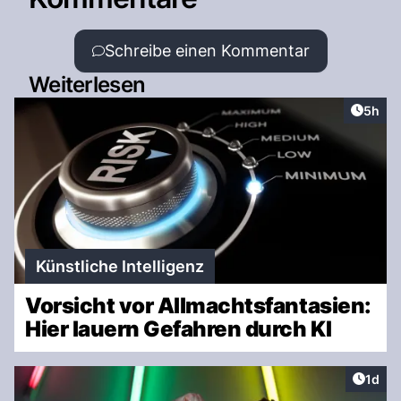
Schreibe einen Kommentar
Weiterlesen
Artike
5h
Künstliche Intelligenz
Vorsicht vor Allmachtsfantasien:
Hier lauern Gefahren durch KI
Artike
1d