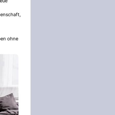
neue
genschaft,
ben ohne