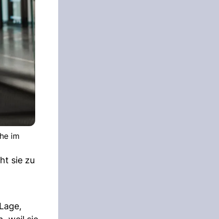
che im
ht sie zu
 Lage,