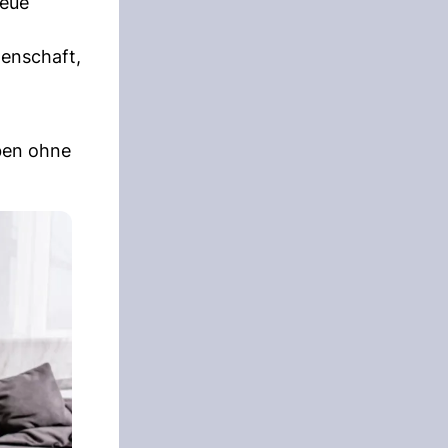
neue
genschaft,
ben ohne