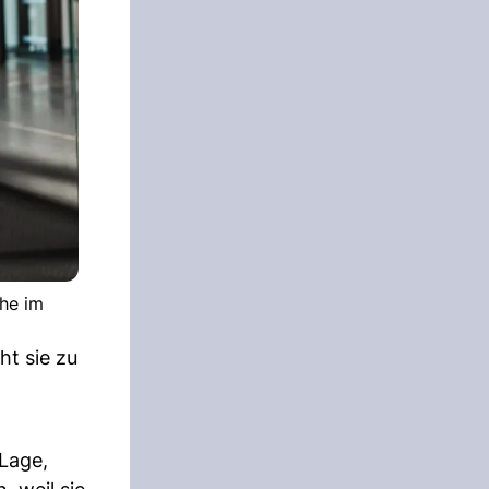
che im
ht sie zu
 Lage,