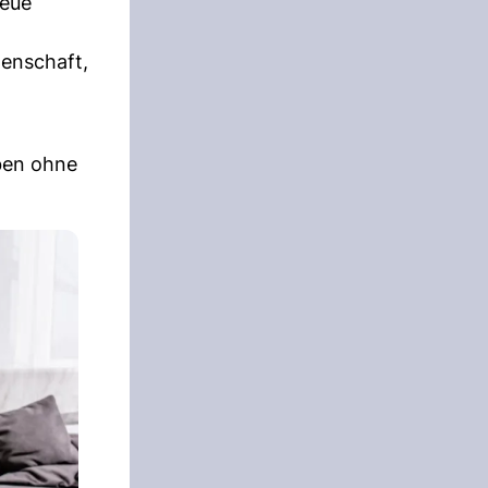
neue
genschaft,
ben ohne