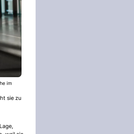
che im
ht sie zu
 Lage,