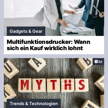
Gadgets & Gear
Multifunktionsdrucker: Wann
sich ein Kauf wirklich lohnt
Artike
3d
Trends & Technologien