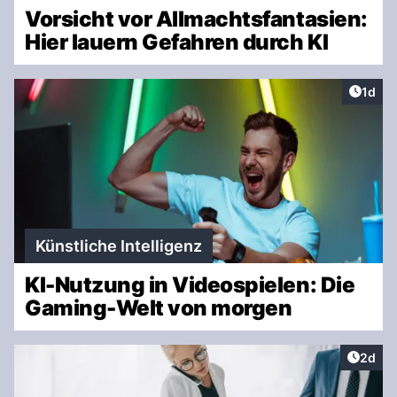
Vorsicht vor Allmachtsfantasien:
Hier lauern Gefahren durch KI
Artike
1d
Künstliche Intelligenz
KI-Nutzung in Videospielen: Die
Gaming-Welt von morgen
Artike
2d