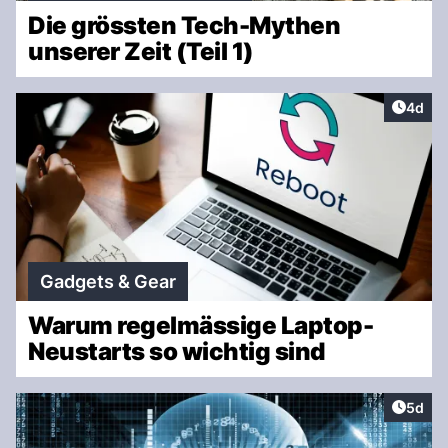
Die grössten Tech-Mythen
unserer Zeit (Teil 1)
Artike
4d
Gadgets & Gear
Warum regelmässige Laptop-
Neustarts so wichtig sind
Artike
5d