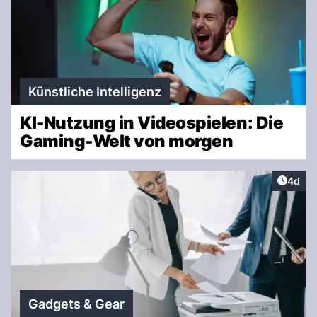
Künstliche Intelligenz
KI-Nutzung in Videospielen: Die
Gaming-Welt von morgen
Artike
4d
Gadgets & Gear