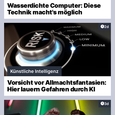
Wasserdichte Computer: Diese
Technik macht's möglich
Artike
2d
Künstliche Intelligenz
Vorsicht vor Allmachtsfantasien:
Hier lauern Gefahren durch KI
Artike
3d