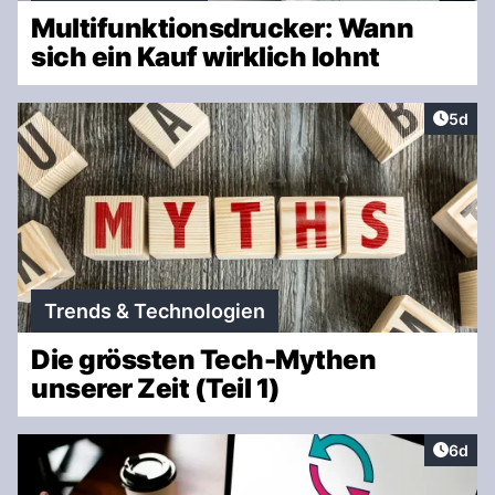
Multifunktionsdrucker: Wann
sich ein Kauf wirklich lohnt
Artike
5d
Trends & Technologien
Die grössten Tech-Mythen
unserer Zeit (Teil 1)
Artike
6d