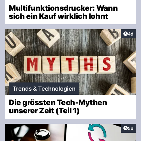
Multifunktionsdrucker: Wann
sich ein Kauf wirklich lohnt
Artike
4d
Trends & Technologien
Die grössten Tech-Mythen
unserer Zeit (Teil 1)
Artike
5d