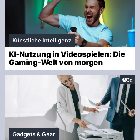
Künstliche Intelligenz
KI-Nutzung in Videospielen: Die
Gaming-Welt von morgen
Artike
3d
Gadgets & Gear