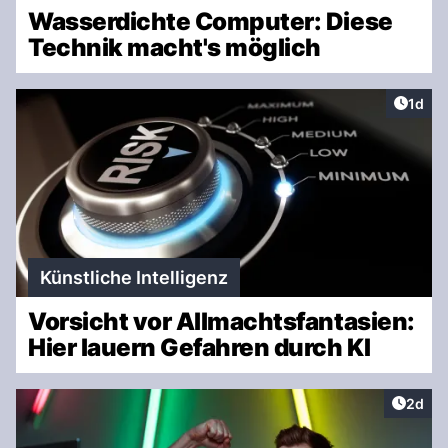
Wasserdichte Computer: Diese
Technik macht's möglich
Artike
1d
Künstliche Intelligenz
Vorsicht vor Allmachtsfantasien:
Hier lauern Gefahren durch KI
Artike
2d