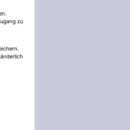
en.
Zugang zu
eichern.
änderlich