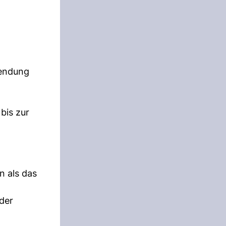
wendung
bis zur
.
n als das
der