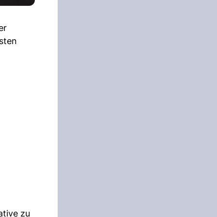
er
sten
ative zu