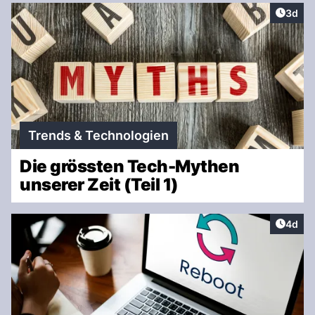
Artike
3d
Trends & Technologien
Die grössten Tech-Mythen
unserer Zeit (Teil 1)
Artike
4d