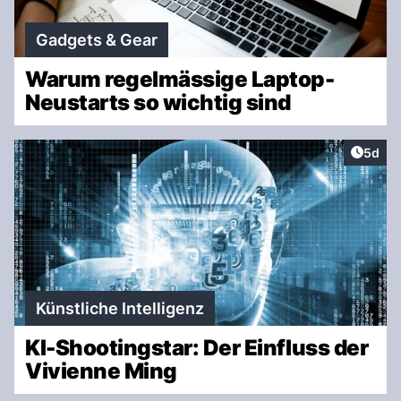
Gadgets & Gear
Warum regelmässige Laptop-
Neustarts so wichtig sind
Artike
5d
Künstliche Intelligenz
KI-Shootingstar: Der Einfluss der
Vivienne Ming