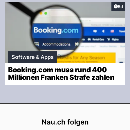
Artike
5d
Software & Apps
Booking.com muss rund 400
Millionen Franken Strafe zahlen
Footer
Nau.ch folgen